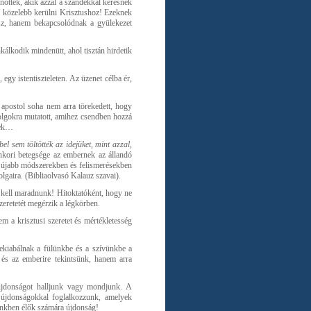
nőttek, akik azzal a szándékkal keresnek
k közelebb kerülni Krisztushoz! Ezeknek
esz, hanem bekapcsolódnak a gyülekezet
kálkodik mindenütt, ahol tisztán hirdetik
egy istentiszteleten. Az üzenet célba ér,
 apostol soha nem arra törekedett, hogy
lgokra mutatott, amihez csendben hozzá
bek…
l sem töltötték az idejüket, mint azzal,
kori betegsége az embernek az állandó
z újabb módszerekben és felismerésekben
lgaira. (Bibliaolvasó Kalauz szavai).
 kell maradnunk! Hitoktatóként, hogy ne
szeretetét megérzik a légkörben.
m a krisztusi szeretet és mértékletesség
ekiabálnak a fülünkbe és a szívünkbe a
, és az emberire tekintsünk, hanem arra
 újdonságot halljunk vagy mondjunk. A
újdonságokkal foglalkozzunk, amelyek
ünkben élők számára újdonság!