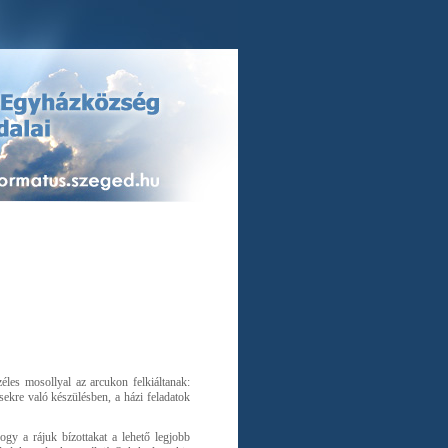
éles mosollyal az arcukon felkiáltanak:
ekre való készülésben, a házi feladatok
gy a rájuk bízottakat a lehető legjobb