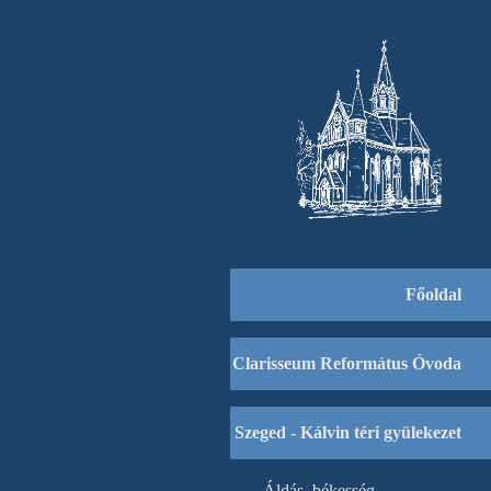
Főoldal
Clarisseum Református Óvoda
Szeged - Kálvin téri gyülekezet
Áldás, békesség