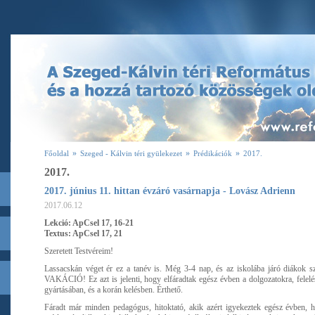
»
»
»
Főoldal
Szeged - Kálvin téri gyülekezet
Prédikációk
2017.
2017.
2017. június 11. hittan évzáró vasárnapja - Lovász Adrienn
2017.06.12
Lekció: ApCsel 17, 16-21
Textus: ApCsel 17, 21
Szeretett Testvéreim!
Lassacskán véget ér ez a tanév is. Még 3-4 nap, és az iskolába járó diákok sz
VAKÁCIÓ! Ez azt is jelenti, hogy elfáradtak egész évben a dolgozatokra, felelés
gyártásában, és a korán kelésben. Érthető.
Fáradt már minden pedagógus, hitoktató, akik azért igyekeztek egész évben, ho