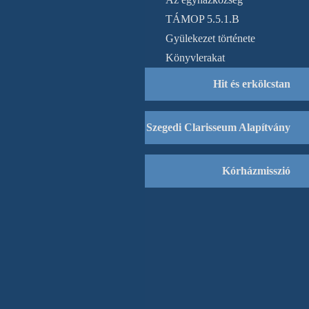
TÁMOP 5.5.1.B
Gyülekezet története
Könyvlerakat
Hit és erkölcstan
Szegedi Clarisseum Alapítvány
Kórházmisszió