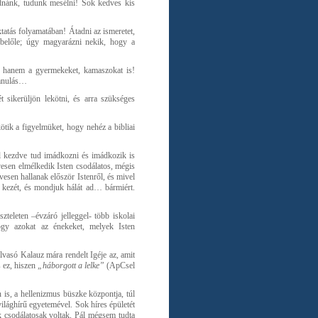
udnánk, tudunk mesélni! Sok kedves kis
ktatás folyamatában! Átadni az ismeretet,
 belőle; úgy magyarázni nekik, hogy a
t, hanem a gyermekeket, kamaszokat is!
tanulás…
sikerüljön lekötni, és arra szükséges
tik a figyelmüket, hogy nehéz a bibliai
l kezdve tud imádkozni és imádkozik is
vesen elmélkedik Isten csodálatos, mégis
esen hallanak először Istenről, és mivel
a kezét, és mondjuk hálát ad… bármiért.
zteleten –évzáró jelleggel- több iskolai
 hogy azokat az énekeket, melyek Isten
vasó Kalauz mára rendelt Igéje az, amit
 ez, hiszen
„háborgott a lelke”
(ApCsel
is, a hellenizmus büszke központja, túl
világhírű egyetemével. Sok híres épületét
ok csodálatosak voltak, Pál mégsem tudta