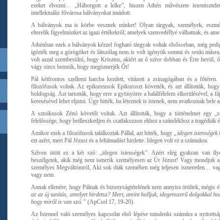
ezeket élvezni… „Háborgott a lelke”, hiszen Athén művészete istentisztele
intellektuális fővárosa bálványokat imádott.
A bálványok ma is körbe vesznek minket! Olyan tárgyak, személyek, eszmék
elterelik figyelmünket az igazi értékekről; amelyek szenvedéllyé válhatnak, és ame
Athénban ezek a bálványok kézzel fogható tárgyak voltak elsősorban, még pedig
igézték meg a görögöket és látszólag nem is volt igényük semmi és senki másra,
volt azzal szembesülni, hogy Krisztus, akiért az ő szíve dobban és Érte hevül, ő
vágy sincs bennük, hogy megismerjék Őt!
Pál kétfrontos szellemi harcba kezdett, vitázott a zsinagógában és a főtéren.
filozófusok voltak. Az epikureusok Epikuroszt követték, és azt állították, hogy
boldogság. Azt tartották, hogy erre a gyönyörre a halálfélelem elkerülésével, a 
keresésével lehet eljutni. Úgy hitték, ha léteznek is istenek, nem avatkoznak bele
A sztoikusok Zénó követői voltak. Azt állították, hogy a történelmet egy „
felelőssége, hogy beilleszkedjen és csatlakozzon ehhez a szándékhoz a tragédiák 
Amikor ezek a filozófusok találkoztak Pállal, azt hitték, hogy
„idegen istenségek 
ezt azért, mert Pál Jézust és a feltámadást hirdette. Idegen volt ez a számukra.
Szíven ütött ez a két szó: „idegen istenségek”. Azért elég gyakran van ily
beszélgetek, akik még nem ismerik személyesen az Úr Jézust! Vagy mondjuk ak
személyes Megváltómról, Aki sok diák szemében még teljesen ismeretlen… vagy
vagy nem.
Annak ellenére, hogy Pálnak és bizonyságtételének nem annyira örültek, mégis 
az az új tanítás, amelyet hirdetsz? Mert, amint halljuk, idegenszerű dolgokkal ho
hogy miről is van szó.”
(ApCsel 17, 19-20).
Az Istennel való személyes kapcsolat első lépése mindenki számára a nyitottság