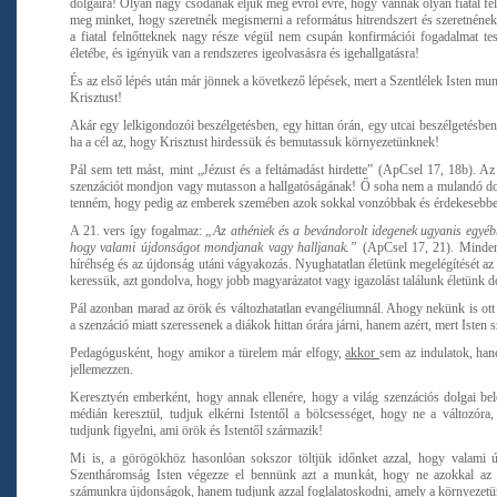
dolgaira! Olyan nagy csodának éljük meg évről évre, hogy vannak olyan fiatal fel
meg minket, hogy szeretnék megismerni a református hitrendszert és szeretnéne
a fiatal felnőtteknek nagy része végül nem csupán konfirmációi fogadalmat t
életébe, és igényük van a rendszeres igeolvasásra és igehallgatásra!
És az első lépés után már jönnek a következő lépések, mert a Szentlélek Isten mun
Krisztust!
Akár egy lelkigondozói beszélgetésben, egy hittan órán, egy utcai beszélgetésben, 
ha a cél az, hogy Krisztust hirdessük és bemutassuk környezetünknek!
Pál sem tett mást, mint „Jézust és a feltámadást hirdette” (ApCsel 17, 18b). Az
szenzációt mondjon vagy mutasson a hallgatóságának! Ő soha nem a mulandó do
tenném, hogy pedig az emberek szemében azok sokkal vonzóbbak és érdekeseb
A 21. vers így fogalmaz:
„Az athéniek és a bevándorolt idegenek ugyanis egyébbe
hogy valami újdonságot mondjanak vagy halljanak.”
(ApCsel 17, 21). Minden
híréhség és az újdonság utáni vágyakozás. Nyughatatlan életünk megelégítését a
keressük, azt gondolva, hogy jobb magyarázatot vagy igazolást találunk életünk do
Pál azonban marad az örök és változhatatlan evangéliumnál. Ahogy nekünk is ott
a szenzáció miatt szeressenek a diákok hittan órára járni, hanem azért, mert Isten 
Pedagógusként, hogy amikor a türelem már elfogy,
akkor
sem az indulatok, hane
jellemezzen.
Keresztyén emberként, hogy annak ellenére, hogy a világ szenzációs dolgai bel
médián keresztül, tudjuk elkérni Istentől a bölcsességet, hogy ne a változóra
tudjunk figyelni, ami örök és Istentől származik!
Mi is, a görögökhöz hasonlóan sokszor töltjük időnket azzal, hogy valami
Szentháromság Isten végezze el bennünk azt a munkát, hogy ne azokkal az 
számunkra
újdonságok, hanem tudjunk azzal foglalatoskodni, amely a környezet