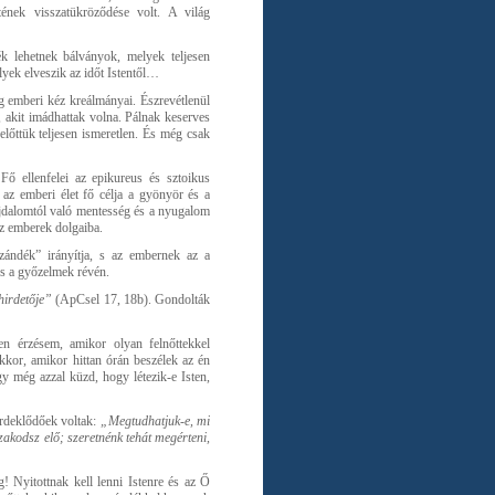
tének visszatükröződése volt. A világ
 lehetnek bálványok, melyek teljesen
lyek elveszik az időt Istentől…
 emberi kéz kreálmányai. Észrevétlenül
 akit imádhattak volna. Pálnak keserves
előttük teljesen ismeretlen. És még csak
 Fő ellenfelei az epikureus és sztoikus
 az emberi élet fő célja a gyönyör és a
fájdalomtól való mentesség és a nyugalom
 az emberek dolgaiba.
szándék” irányítja, s az embernek az a
és a győzelmek révén.
hirdetője”
(ApCsel 17, 18b). Gondolták
en érzésem, amikor olyan felnőttekkel
kor, amikor hittan órán beszélek az én
 még azzal küzd, hogy létezik-e Isten,
érdeklődőek voltak:
„Megtudhatjuk-e, mi
zakodsz elő; szeretnénk tehát megérteni,
! Nyitottnak kell lenni Istenre és az Ő