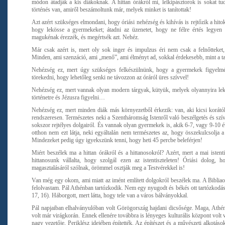
módon átadják a kis diákoknak. A hittan órákról mi, lelkipásztorok is sokat t
történés van, amiről beszámoltunk már, melyek minket is tanítottak!
Azt azért szükséges elmondani, hogy óriási nehézség és kihívás is rejtőzik a hito
hogy lekösse a gyermekeket; átadni az üzenetet, hogy ne félre értés legyen
magukénak érezzék, és megértsék azt. Nehéz.
Már csak azért is, mert oly sok inger és impulzus éri nem csak a felnőtteke
Minden, ami szenzáció, ami „menő”, ami élményt ad, sokkal érdekesebb, mint a 
Nehézség ez, mert úgy szükséges felkészülnünk, hogy a gyermekek figyelmét 
törekedni, hogy lehetőleg senki ne távozzon az óráról üres szívvel!
Nehézség ez, mert vannak olyan modern tárgyak, kütyük, melyek olyannyira lekö
történetre és Jézusra figyelni…
Nehézség ez, mert minden diák más környezetből érkezik: van, aki kicsi korátó
rendszeresen. Természetes neki a Szentháromság Istenről való beszélgetés és szí
sokszor rejtélyes dolgairól. És vannak olyan gyermekek is, akik 6-7, vagy 9-10 év
otthon nem ezt látja, neki egyáltalán nem természetes az, hogy összekulcsolja 
Mindezeket pedig úgy igyekszünk tenni, hogy heti 45 percbe beleférjen!
Miért beszélek ma a hittan órákról és a hittanosokról? Azért, mert a mai istentis
hittanosunk vállalta, hogy szolgál ezen az istentiszteleten! Óriási dolog,
magasztalásáról szólnak, örömmel osztják meg a Testvérekkel is!
Van még egy okom, ami miatt az imént említett dolgokról beszélek ma. A Bibliaol
felolvastam. Pál Athénban tartózkodik. Nem egy nyugodt és békés ott tartózkodás
17, 16). Háborgott, mert látta, hogy tele van a város bálványokkal.
Pál napjaiban elhalványulóban volt Görögország hajdani dicsősége. Maga, Athén 
volt már virágkorán. Ennek ellenére továbbra is lényeges kulturális központ volt 
nagy vezetője, Periklész idejében építették. Az építészet és a művészeti alkotás